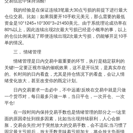
交易信息中保持清醒!
我的经验是在保证连续3笔最大30点亏损的前提下进行最大
仓位交易。比如：如果我要开10手欧元美元，那么需要的最低
资金是10*1245+10*300*3=21450美元。由于系统理论成功率在
80%以上，因此连续出现2次最大亏损已经是小概率的事，以上
的仓位比例满足了即便连续出现2次最大亏损，仍能够开足10手
单的情况。
三， 情绪管理
情绪管理是日内交易中最重要的环节，执行是稳定获利的
关键!一定要正视市场的催眠效果，这不是开玩笑，是真实存在
的。长时间的日内看盘，尤其是持仓情况下的看盘，会让人情
绪变化放大，甚至改变你的既定计划。
日内交易要求一击必中，不中远遁!反映在交易中就是只做
一个货币对，每日最多只做一单，当日平仓，一次开仓、一次
平仓!
在一段时间内保持交易手数也是情绪管理的部分之一!这里
面的原因牵扯到很多因素，比如当出现持续获利，人心会膨
胀，交易会失控;对于突然放大的交易手数，会不适应;当习惯了
固定最大亏损后，放大手数意味着亏损加大，将会放大负面情