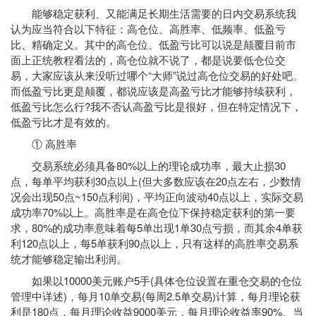
能够稳定获利、又能满足长期生活需要的日内交易系统我
认为应当符合以下特征：高仓位、高胜率、低频率、低盈亏
比、精确定义。其中的高仓位、低盈亏比可以说是颠覆目前市
面上正统教程看法的，高仓位就不说了，都是说要低仓位交
易，大家应该从来没听过哪个“大师”说过高仓位交易的好处吧。
而低盈亏比更是颠覆，都说应该是高盈亏比才能够持续获利，
低盈亏比怎么行?我不否认高盈亏比是很好，但在特定情况下，
低盈亏比才是有效的。
① 高胜率
交易系统必须具备80%以上的理论成功率，最大止损30
点，每单平均获利30点以上(但大多数应该在20点左右，少数情
况会出现50点~150点利润)，平均正向波动40点以上，实际交易
成功率70%以上。高胜率是在高仓位下保持稳定获利的第一要
求，80%的成功率意味着每5单出现1单30点亏损，而其余4单获
利120点以上，每5单获利90点以上，只有这样的高胜率交易系
统才能够稳定输出利润。
如果以10000美元账户5手(具体仓位设置在重仓交易的仓位
管理中详述)，每月10单交易(每周2.5单交易)计算，每月理论获
利是180点，每月理论收益9000美元，每月理论收益率90%。当