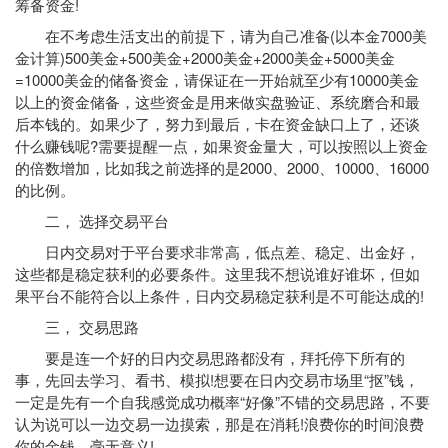
筹备资金!
在不考虑生活支出的前提下，请为自己准备(以本金7000美
金计算)500美金+500美金+2000美金+2000美金+5000美金
=10000美金的储备资金，请保证在一开始就至少有10000美金
以上的资金储备，这些资金是用来做实盘验证、系统磨合和最
后本钱的。如果少了，努力到最后，卡在资金缺口上了，还谈
什么赚钱呢?需要提醒一点，如果资金量大，可以按照以上资金
的倍数增加，比如我之前选择的是2000、2000、10000、16000
的比例。
二， 选择交易平台
日内交易对于平台要求非常高，低点差、稳定、出金好，
这些都是稳定获利的必要条件。这里我不想说谁好谁坏，但如
果平台不能符合以上条件，日内交易稳定获利是不可能达成的!
三， 交易思路
要是连一个好的日内交易思路都没有，拜托停下所有的
事，先回去学习、看书、模拟!想要在日内交易市场里“抠”钱，
一定是先有一个自我感觉成功概率“好像”不错的交易思路，不要
认为说可以一边交易一边摸索，那是在消耗!浪费你的时间浪费
你的金钱，毫无意义!