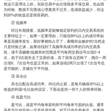
然这只是理论上的，实际交易中会出现很多平保交易，也会因
为经验、数据不完善或心理素质不过关，造成收益减少，但达
到20%的收益还是很容易的。
② 低频率
经过长期摸索，低频率是能够稳定获利的日内交易系统的
主要特征之一，如果一定要理由，只能说80%以上的成功率如
果是高频率发生，那好事都给占尽了，索螺丝会嫉妒的!当然这
只是经验之谈，如果你找到了高频率高成功率的日内交易系
统，请不吝赐教!低频率的范围是平均每周交易信号出现2~4
次，低于2次就失去了交易价值，高了就有点恐怖了，偶尔一周
出现6、7次信号也是正常的，如果连续2周只出现了1次信号也
是可能的，关键在于平均值。
③ 高仓位
高仓位配合高成功率、30点内止损，是每月确保20%以上
收益的利器!仓位如何设定，下面会提供一些个人的简单经验。
④ 低盈亏比
盈亏比，就是平均每单获利和平均每单亏损的比值。通常
高盈亏比对应的一定是低成功率，对于日内交易来说，如果持