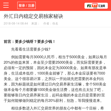
登录 / 注册
外汇日内稳定交易独家秘诀
首页
活动
新闻
学院
平台
2018-08-14 08:44
来源：
作者：佚名
前言：要多少钱呀？要多少钱！
先看看生活需要多少钱?
例如需要每月30000人民币，相当于5000美金，如果以每月
20%的收益来算，本金至少需要25000美金，而实际需要更多，
必须有一定的预留，因此本金定为30000美金。如果有朋友是单
身，生活成本低些，1000美金就够了，那么本金应该要有7000
美金。这个很容易计算，之所以一开始就先把需要的本金列出
来，因为标题就是如何通过日内交易养家生活嘛，拿个500美金
做本金每个月都要赚1000美金做生活费，这也有点太扯了吧，
要能够靠日内交易养家生活，起码金额的本金总归是需要的!至
于如何能够做到稳定的每月20%获利，别急，等我慢慢道来。
相信多数进入外汇交易世界的朋友心中都有一个目标，希