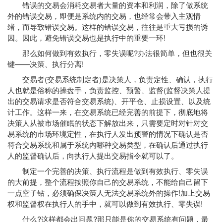
错误的交易会消耗交易者大量的资本和利润，除了做系统
外的错误交易，即便是系统内的交易，也经常会带入主观情
绪，而导致错误交易。这样的错误交易，往往是重大亏损的诱
因。因此，避免错误交易也是执行中的重要一环!
那么如何做到有效执行，零失误呢?办法很简单，但也很关
键——决策、执行分离!
交易者(交易系统制定者)是决策人，负责定性、确认，执行
人也就是俗称的操盘手，负责监控、预警、监督(监督决策人提
出的交易请求是否符合交易系统)、开平仓、止损设置、以及统
计工作。这样一来，在交易系统已经完善的前提下，彻底地将
决策人从被市场催眠的状态下解放出来，只需要定时对针对交
易系统的市场环境定性，在执行人发出预警的情况下确认是否
符合交易系统和属于系统内哪种交易类型，在确认后通过执行
人的监督确认后，向执行人提出交易指令就可以了。
制定一个完善的决策、执行流程是做到有效执行、零失误
的大前提，整个流程按照你自己的交易系统，不能给自己留下
一点空子钻，必须确保决策人无法交易系统外的操作!加上交易
权和监督权在执行人的手中，就可以做到有效执行、零失误!
什么?这样都会出问题?那只能是你的交易系统有问题，最