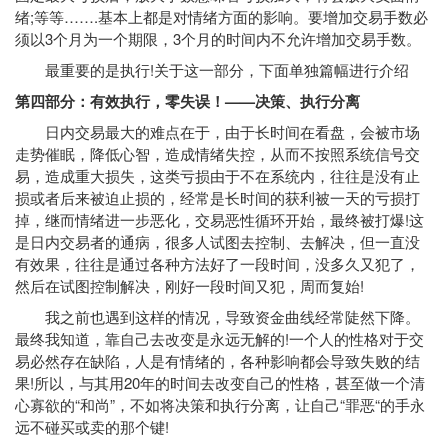
绪;等等…….基本上都是对情绪方面的影响。要增加交易手数必
须以3个月为一个期限，3个月的时间内不允许增加交易手数。
最重要的是执行!关于这一部分，下面单独篇幅进行介绍
第四部分：有效执行，零失误！——决策、执行分离
日内交易最大的难点在于，由于长时间在看盘，会被市场
走势催眠，降低心智，造成情绪失控，从而不按照系统信号交
易，造成重大损失，这类亏损由于不在系统内，往往是没有止
损或者后来被迫止损的，经常是长时间的获利被一天的亏损打
掉，继而情绪进一步恶化，交易恶性循环开始，最终被打爆!这
是日内交易者的通病，很多人试图去控制、去解决，但一直没
有效果，往往是通过各种方法好了一段时间，没多久又犯了，
然后在试图控制解决，刚好一段时间又犯，周而复始!
我之前也遇到这样的情况，导致资金曲线经常陡然下降。
最终我知道，靠自己去改变是永远无解的!一个人的性格对于交
易必然存在缺陷，人是有情绪的，各种影响都会导致失败的结
果!所以，与其用20年的时间去改变自己的性格，甚至做一个清
心寡欲的“和尚”，不如将决策和执行分离，让自己“罪恶“的手永
远不碰买或卖的那个键!