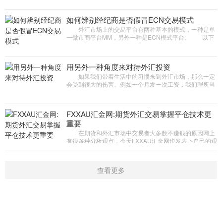
润，这种方式只适合
如何辨别经纪商是否假冒ECN交易模式
外汇市场上的交易平台有两种基本的模式，一种是单
一做市商平台MM，另外一种是ECN模式平台。 以下
4个条件里，任意一个不满足，就说明这个券商是多半是
冒充ECN平台。 条件
用另外一种角度来对待外汇投资
如果我们带着生活中的习惯来到外汇市场，那么一定
会受到很大的伤害。例如一个月发一次工资，我们理所当
然的会想，在外汇市场上一个月要挣到多少多少钱。那么
问题就来了，如果我
FXXAU汇金网:期货外汇交易掌握平仓技术更
重要
在期货和外汇市场中交易者大多数不赚钱的原因网上
有很多种分析观点，今天FXXAU汇金网也发表下自己的观
点，网上大多数观点都是资金管理、交易系统、交易心理
等这几个因素。
查看更多