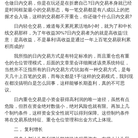
仓做日内交易，你是在玩还是在折磨自己?日内交易本身就已经
是时间框架最小的交易形态，每一笔交易都是有八成以上的把
握才会入场，这样的交易都不开重仓，你还做个什么日内交易?
日内轻仓交易，难道每天累死累活地8小时，就为了和中长
线交易那样，为了年收益30%?日内交易者为的就是高收益!注
意：是高收益，不是暴利!高收益是通过一年上百笔交易获利累
积而成的!
我所指的日内交易方式是有特定标准的，而且重仓也有重
仓的仓位管理模式，后面的文章里会详细阐述该类系统特征，
当然并不泛指所有的日内交易方式!比如有一种交易方式，是每
天几十上百笔的交易，而每次都是1手!这样的交易模式，我到现
在都没搞明白是怎么回事，这样能够长期盈利，真的不可思
议。
日内重仓交易是小资金获得高利润的唯一途径，虽然有点
危险，但胜在资金绝对数值小，绝对风险也就有限。再加上几
个制约条件，这样资金安全性就可以得到保障。这些制约条件
将在交易系统特征、重仓仓位管理和出金方式上体现。
二， 复利增长