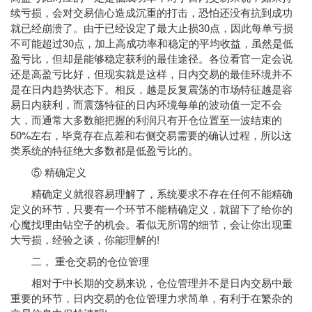
续亏损，会对交易信心造成沉重的打击，恐怕还没有抗到成功
就已经崩溃了。由于已经设定了最大止损30点，因此每单亏损
不可能超过30点，加上高成功率和稳定的平均收益，虽然是低
盈亏比，但却是能够稳定获利的最佳途径。各位看官一定会说
还是高盈亏比好，但现实就是这样，日内交易的最佳环境并不
是在日内趋势状态下。相反，越是反复震荡的市场特征越是容
易日内获利，而震荡特征的日内环境每单的波动值一定不会
大，而通常大多数能把握的利润只有开仓位置至一波结束的
50%左右，毕竟存在点差和右侧交易需要的确认过程，所以这
类系统的特征绝大多数都是低盈亏比的。
⑤ 精确定义
精确定义就很容易理解了，系统要求不存在任何不能精确
定义的环节，只要有一个环节不能精确定义，就留下了给你的
心魔找理由钻空子的机会。看似无所谓的细节，会让你出现重
大亏损，经验之谈，你能理解的!
二， 重仓交易的仓位管理
相对于中长期的交易来说，仓位管理并不是日内交易中最
重要的环节，日内交易的仓位管理力求简单，有利于在繁杂的