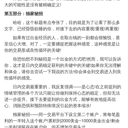
大的可能性是没有被精确定义!
第五部分：独家秘招
哈哈，这个标题有点夸张了，目的就是为了让看了那么多
文字、已经昏昏欲睡的你，对接下去的内容重视!重视!再重视!
如果有过出金经历的人，在取出钱的一刻都会很愉悦，甚
至信心大增。对了，一定要捕捉把握这种感觉，这种感觉是让
你的交易形成良性循环的关键!
你恐怕想不到秘招是一个出金的方式吧!然而，我可以告诉
你，这才是日内交易稳定获利的关键中的关键!如果你无法理解
和体会，请你去尝试一下我说的方法!你会体会到交易进入到良
性循环的感觉。
日内交易最重要的，我反复强调——是心态!在之前提到的
情绪管理的各个方法只能让你做到保持心态的稳定，但却无法
进一步提升。接下去要提到的出金方式，能够有效地提高信
心、消除恐惧和预防特殊情况引起的资本缩水!
独家秘招——同一交易平台下设立第二个账户，将每笔盈
利的一半转入这个账户!累积到2000美金~10000美金出金!剩余
一半利润留存在账户中，但不增加交易头寸。