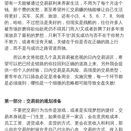
望有一天能够通过交易获利来养家生活，不用为了每个月这个
钱、那个费的发愁，甚至希望外汇交易赚的钱能够让自己生活
得更好，买车、买房、旅游、还有小(3、4、5、6、7、8、9)啥
的，哈哈。不过想法是美好的，但现实是残酷的，往往许多人
被市场折磨得欲仙欲死仍不得其门而入!又或者折腾了好多年渐
渐放弃了最初的梦想，只剩下不甘!其实成功与否不在于你努力
不努力，或者有没有天赋，关键在于你是否在正确的路上行
进，而不是与成功之路背道而驰。
所以本文将批驳几个及其容易被忽视的日内交易误区，希
望可以把已经走错路的你拉回到正确的道路上来。另外我会提
供一些个人的经验，日内交易是高风险、高强度的交易类型，
要常年在刀口舔血必定是准备周全、实施完整，每一个环节都
是必须做到，哪怕是一个细微的忽略都可能导致全盘失败!
第一部分：交易前的规划准备
不要把交易行为当作是游戏，或者是实现梦想的捷径，交
易本身就是一门生意，如果你是开一家店，会在意房租成本、
员工工资、进货成本、卖货的方式、更会在意收入和利润，那
么你在交易的时候在意自己付出的心血、交易的方式、收入和