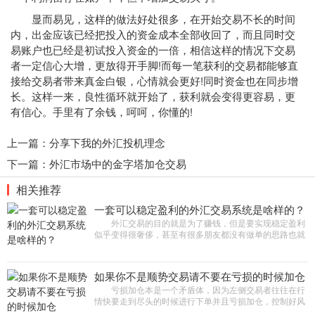
显而易见，这样的做法好处很多，在开始交易不长的时间
内，出金应该已经把投入的资金成本全部收回了，而且同时交
易账户也已经是初试投入资金的一倍，相信这样的情况下交易
者一定信心大增，更放得开手脚!而每一笔获利的交易都能够直
接给交易者带来真金白银，心情就会更好!同时资金也在同步增
长。这样一来，良性循环就开始了，获利就会变得更容易，更
有信心。手里有了余钱，呵呵，你懂的!
上一篇：
分享下我的外汇投机理念
下一篇：
外汇市场中的金字塔加仓交易
相关推荐
一套可以稳定盈利的外汇交易系统是啥样的？
外汇交易的目的就是为了赚钱，但是要实现稳定盈利
似乎变得很奢侈，甚至有很多朋友都没有做单的思路也就
是没有做单的参考，盲目交易何谈稳定呢?很多朋友都希
望找到一套出色的
如果你不是顺势交易请不要在亏损的时候加仓
亏损加仓本是一个矛盾体，因为左侧交易者往往在行
情快要走到尽头的时候进行下单并且亏损加仓，控制好风
险在行情反转的时候能迅速扭亏为盈并且收获不菲的利