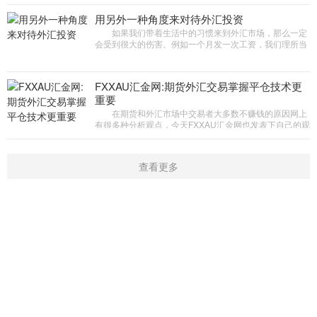
用另外一种角度来对待外汇投资
如果我们带着生活中的习惯来到外汇市场，那么一定
会受到很大的伤害。例如一个月发一次工资，我们理所当
然的会想，在外汇市场上一个月要挣到多少多少钱。那么
问题就来了，如果我
FXXAU汇金网:期货外汇交易掌握平仓技术更
重要
在期货和外汇市场中交易者大多数不赚钱的原因网上
有很多种分析观点，今天FXXAU汇金网也发表下自己的观
点，网上大多数观点都是资金管理、交易系统、交易心理
等这几个因素。
查看更多
首页
平台
活动
新闻