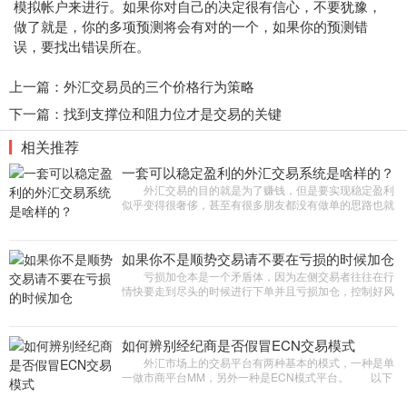
模拟帐户来进行。如果你对自己的决定很有信心，不要犹豫，
做了就是，你的多项预测将会有对的一个，如果你的预测错
误，要找出错误所在。
上一篇：
外汇交易员的三个价格行为策略
下一篇：
找到支撑位和阻力位才是交易的关键
相关推荐
一套可以稳定盈利的外汇交易系统是啥样的？
外汇交易的目的就是为了赚钱，但是要实现稳定盈利
似乎变得很奢侈，甚至有很多朋友都没有做单的思路也就
是没有做单的参考，盲目交易何谈稳定呢?很多朋友都希
望找到一套出色的
如果你不是顺势交易请不要在亏损的时候加仓
亏损加仓本是一个矛盾体，因为左侧交易者往往在行
情快要走到尽头的时候进行下单并且亏损加仓，控制好风
险在行情反转的时候能迅速扭亏为盈并且收获不菲的利
润，这种方式只适合
如何辨别经纪商是否假冒ECN交易模式
外汇市场上的交易平台有两种基本的模式，一种是单
一做市商平台MM，另外一种是ECN模式平台。 以下
4个条件里，任意一个不满足，就说明这个券商是多半是
冒充ECN平台。 条件