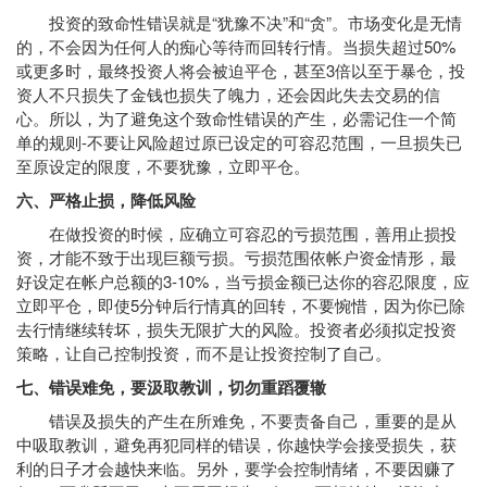
投资的致命性错误就是“犹豫不决”和“贪”。市场变化是无情
的，不会因为任何人的痴心等待而回转行情。当损失超过50%
或更多时，最终投资人将会被迫平仓，甚至3倍以至于暴仓，投
资人不只损失了金钱也损失了魄力，还会因此失去交易的信
心。所以，为了避免这个致命性错误的产生，必需记住一个简
单的规则-不要让风险超过原已设定的可容忍范围，一旦损失已
至原设定的限度，不要犹豫，立即平仓。
六、严格止损，降低风险
在做投资的时候，应确立可容忍的亏损范围，善用止损投
资，才能不致于出现巨额亏损。亏损范围依帐户资金情形，最
好设定在帐户总额的3-10%，当亏损金额已达你的容忍限度，应
立即平仓，即使5分钟后行情真的回转，不要惋惜，因为你已除
去行情继续转坏，损失无限扩大的风险。投资者必须拟定投资
策略，让自己控制投资，而不是让投资控制了自己。
七、错误难免，要汲取教训，切勿重蹈覆辙
错误及损失的产生在所难免，不要责备自己，重要的是从
中吸取教训，避免再犯同样的错误，你越快学会接受损失，获
利的日子才会越快来临。另外，要学会控制情绪，不要因赚了