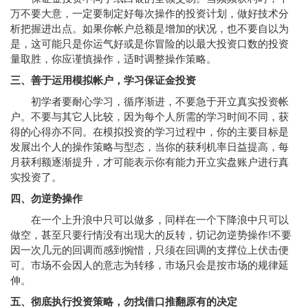
万不要大意，一定要制定好每次操作的投资计划，做好技术分
析把握进出点。如果你帐户总额是增加的状况，也不要自以为
是，这可能只是你运气好或是你冒险的以最大投资口数的投资
量取胜，你应谨慎操作，适时调整操作策略。
三、善于运用模拟帐户，学习保证金投资
初学者要耐心学习，循序渐进，不要急于开立真实投资帐
户。不要与其它人比较，因为每个人所需的学习时间不同，获
得的心得亦不同。在模拟投资的学习过程中，你的主要目标是
发展出个人的操作策略与型态，当你的获利机率日益提高，每
月获利额逐渐提升，才可能表示你有能力开立实盘账户进行真
实投资了。
四、勿逆势操作
在一个上升浪中只可以做多，同样在一个下降浪中只可以
做空，甚至只要行情没有出现大的反转，切记勿逆势操作!不要
因一次几元的回调而感到惋惜，只须在回调的支撑位上伏击便
可。市场不会因人的意志为转移，市场只会是按市场的规律延
伸。
五、彻底执行投资策略，勿找借口推翻原有的决定