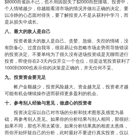
$8000而雀跃不已，也不用因损失了$2000而想撞墙。投资中，
个人情绪越少，你越能看清市场的情况并做出正确的决定。要
以冷静的心态面对得失，要了解投资人不是从获利中学习，而
是从损失中成长。
八、最大的敌人是自己
投资者最大的敌人是自己。贪婪、急燥、失控的情绪，没
有防备心、过度自我等，很容易让你忽略市场走势而导致错误
的投资决定。不要单纯为了很久没有进场投资或是无聊而进行
投资，即使你在2-3天内仅开立一个仓位，但是这笔投资获利了
1000到3000也表示你的决策是正确的，并无任何不妥。
九、投资资金要充足
帐户金额越少，投资风险越大。资金越充足，投资者才越
可能有机会继续操作进而获得更多盈利的机会。
十、参考别人经验与意见，做虚心的投资者
投资决定应以自己对市场的分析和技术图形及感觉为基
础，再参考别人意见。如果你的分析结果与别人相同，那很好;
如果不同，那也不用太紧张。如果分析结果真的相差太悬殊，
而你开始怀疑自己的分析，此时最好不要进行真实投资，仅以