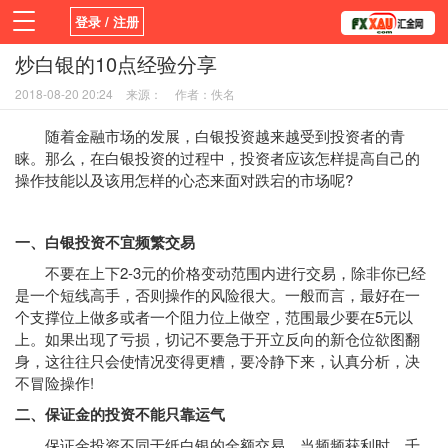
登录 / 注册
炒白银的10点经验分享
首页
活动
新闻
学院
平台
2018-08-20 20:24
来源：
作者：佚名
随着金融市场的发展，白银投资越来越受到投资者的青
睐。那么，在白银投资的过程中，投资者应该怎样提高自己的
操作技能以及该用怎样的心态来面对跌宕的市场呢?
一、白银投资不宜频繁交易
不要在上下2-3元的价格变动范围内进行交易，除非你已经
是一个短线高手，否则操作的风险很大。一般而言，最好在一
个支撑位上做多或者一个阻力位上做空，范围最少要在5元以
上。如果出现了亏损，切记不要急于开立反向的新仓位欲图翻
身，这往往只会使情况变得更糟，要冷静下来，认真分析，决
不冒险操作!
二、保证金的投资不能只靠运气
保证金投资不同于纸白银的全额交易。当频频获利时，千