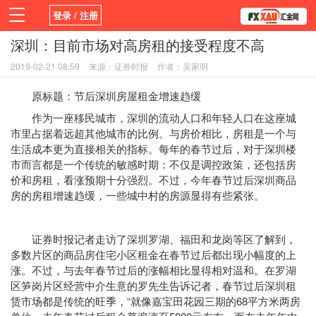
登录 / 注册
深圳：目前市场对高房租的接受程度不高
首页
活动
新闻
学院
平台
2019-02-21 08:59
来源：证券时报
作者：吴家明
原标题：节后深圳房屋租金增速趋缓
作为一座移民城市，深圳的流动人口和年轻人口在这座城
市里占据着远超其他城市的比例。与房价相比，房租是一个与
生活成本更为直接相关的指标。每年的春节过后，对于深圳楼
市而言都是一个传统的敏感时期：不仅是调控政策，还包括房
价和房租，看涨预期十分强烈。不过，今年春节过后深圳商品
房的房租增速趋缓，一些城中村的房源显得有些紧张。
证券时报记者走访了深圳罗湖、福田和龙岗等区了解到，
多数片区的商品房住宅小区租金在春节过后都出现小幅度的上
涨。不过，与去年春节过后的涨幅相比显得相对温和。在罗湖
区笋岗片区经营中介生意的罗先生告诉记者，春节过后深圳租
赁市场都是传统的旺季，“就像嘉宝田花园三期的68平方米两房