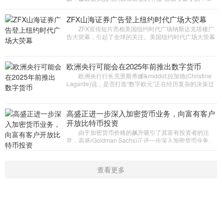
习如何高效获利！您可以选择加入跟单社区，追踪并复制
专家交易头寸，或分享个人
ZFX山海证券广告登上纽约时代广场大荧幕
ZFX宣传短片亮相美国纽约时代广场纳斯达克塔楼广
告大荧幕，引起了全球的关注。美国纽约时代广场大荧幕
位于美国纽约曼哈顿心脏地带，是全世界顶级品牌发布中
心，也是世界商业
欧洲央行可能会在2025年前推出数字货币
欧洲央行行长克里斯蒂娜&middot;拉加德(Christine
Lagarde)说，是否打造“数字欧元”正在经历复杂的决策过
程。 在接受彭博电视台采访时，拉加德强调，欧洲央
行
高盛正进一步深入加密货币业务，向富有客户
开放比特币投资
由于加密货币价格的飙升吸引了其富有投资者的注
意，高盛(Goldman Sachs)正进一步深入加密货币业务。
据报道，高盛计划为其私人财富管理集团的客户提供使用
比特币投资工具的
查看更多