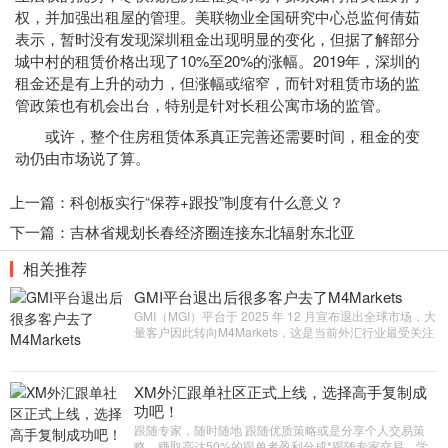
权，并加强出租屋的管理。美联物业全国研究中心总监何倩茹
表示，暂时没有发现深圳租金出现明显的变化，但据了解部分
城中村的租赁价格出现了10%至20%的涨幅。2019年，深圳的
租金还是有上升的动力，但涨幅或缩窄，而针对租赁市场的监
管政策也有机会出台，特别是针对长租公寓市场的监管。
或许，整个住房租赁体系真正完善还需要时间，租金的变
动仍由市场说了算。
上一篇：
科创板实行“保荐+跟投”制度有什么意义？
下一篇：
吉林省规划长春经济圈连接东北辐射东北亚
相关推荐
GMI平台退出后很多客户去了M4Markets
GMI（MGI）平台于 2025 年 12 月宣布退出全球市场，大
量客户因此转向M4Markets，这是当前外汇行业最受关注
的迁移事件之一。
XM外汇跟单社区正式上线，选择高手复制成
功吧！
跟随专家，随时随地 跟随优质策略或是分享个人交易策
略，赚取高达50%的跟单者盈利分成*跟随专家交易，学