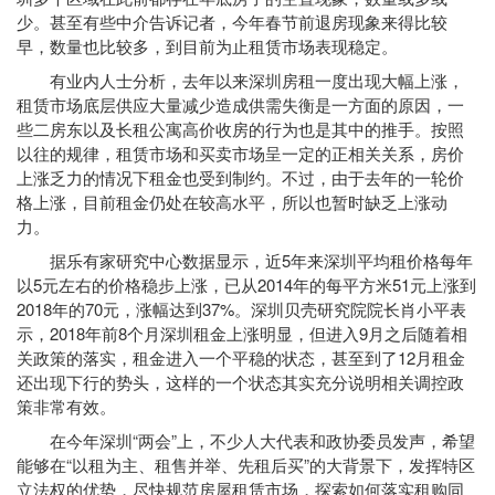
少。甚至有些中介告诉记者，今年春节前退房现象来得比较
早，数量也比较多，到目前为止租赁市场表现稳定。
有业内人士分析，去年以来深圳房租一度出现大幅上涨，
租赁市场底层供应大量减少造成供需失衡是一方面的原因，一
些二房东以及长租公寓高价收房的行为也是其中的推手。按照
以往的规律，租赁市场和买卖市场呈一定的正相关关系，房价
上涨乏力的情况下租金也受到制约。不过，由于去年的一轮价
格上涨，目前租金仍处在较高水平，所以也暂时缺乏上涨动
力。
据乐有家研究中心数据显示，近5年来深圳平均租价格每年
以5元左右的价格稳步上涨，已从2014年的每平方米51元上涨到
2018年的70元，涨幅达到37%。深圳贝壳研究院院长肖小平表
示，2018年前8个月深圳租金上涨明显，但进入9月之后随着相
关政策的落实，租金进入一个平稳的状态，甚至到了12月租金
还出现下行的势头，这样的一个状态其实充分说明相关调控政
策非常有效。
在今年深圳“两会”上，不少人大代表和政协委员发声，希望
能够在“以租为主、租售并举、先租后买”的大背景下，发挥特区
立法权的优势，尽快规范房屋租赁市场，探索如何落实租购同