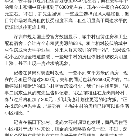
单位，去年春节过后租金普遍涨至5800元左右，而在去年年中
的租金上涨潮中直接涨到了6300元左右，现在业主报价在6500
元左右。”不过，罗先生强调，一些业主选择跟风大幅涨租，但
目前市场对高房租的接受程度不高，租金明显高于周边水平的
房源比以往更难出租。
深圳市规划国土委官方数据显示，城中村租赁住房和工业
配套宿舍，合计占全市租赁房源的83%。租金相对较低的城中
村住房成为大学毕业生、外来人群来深圳的“第一站”。如果说住
宅小区的租金增速趋缓，一些城中村的房租依旧出现较为明显
上涨，甚至出现一房难求的现象。
记者在笋岗村调查时发现，一套不到60平方米的两房，现
在的月租已经超过3000元，去年的同期也就在2600元左右。“年
后笋岗村和附近的田心村空置房源很少，我们也在找房源。”从
事二房东生意的陈先生告诉记者。“我之前租住在龙岗南岭村，
春节过后房租加了200元，所以我也计划往更远的地方搬。”正
在找房的卢先生说，“感觉有一些城中村的房租已经可以跟住宅
小区相比。”
记者在福田下沙村、龙岗大芬村调查也发现，商品房住宅
小区相对于城中村来说，租金的涨幅略微会低一些。不过，深
圳多个区域在此前都存在年底房子的空置现象，数量或多或