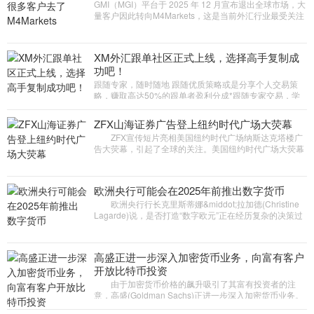
GMI（MGI）平台于 2025 年 12 月宣布退出全球市场，大
量客户因此转向M4Markets，这是当前外汇行业最受关注
的迁移事件之一。
XM外汇跟单社区正式上线，选择高手复制成
功吧！
跟随专家，随时随地 跟随优质策略或是分享个人交易策
略，赚取高达50%的跟单者盈利分成*跟随专家交易，学
习如何高效获利！您可以选择加入跟单社区，追踪并复制
专家交易头寸，或分享个人
ZFX山海证券广告登上纽约时代广场大荧幕
ZFX宣传短片亮相美国纽约时代广场纳斯达克塔楼广
告大荧幕，引起了全球的关注。美国纽约时代广场大荧幕
位于美国纽约曼哈顿心脏地带，是全世界顶级品牌发布中
心，也是世界商业
欧洲央行可能会在2025年前推出数字货币
欧洲央行行长克里斯蒂娜&middot;拉加德(Christine
Lagarde)说，是否打造“数字欧元”正在经历复杂的决策过
程。 在接受彭博电视台采访时，拉加德强调，欧洲央
行
高盛正进一步深入加密货币业务，向富有客户
开放比特币投资
由于加密货币价格的飙升吸引了其富有投资者的注
意，高盛(Goldman Sachs)正进一步深入加密货币业务。
据报道，高盛计划为其私人财富管理集团的客户提供使用