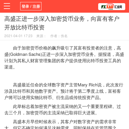
登录 / 注册
高盛正进一步深入加密货币业务，向富有客户
首页
活动
新闻
学院
平台
开放比特币投资
2021-04-01 17:23
来源：
作者：佚名
由于加密货币价格的飙升吸引了其富有投资者的注意，高
盛(Goldman Sachs)正进一步深入加密货币业务。据报道，高盛
计划为其私人财富管理集团的客户提供使用比特币投资工具的
渠道。
高盛最近任命的全球数字资产主管Mary Rich说，此次发行
涉及比特币和其他数字资产。预计将于第二季度上线，富裕客
户将可以使用实物比特币、衍生品或传统投资产品。
此举标志着加密资产被主流采纳的又一个重要里程碑。过
去三个月，加密货币的主流采纳已取得巨大进展。
高盛本月早些时候表示，其客户对数字资产的需求非常
大，但它不确定如何满足这种需求，同时保持在监管范围之