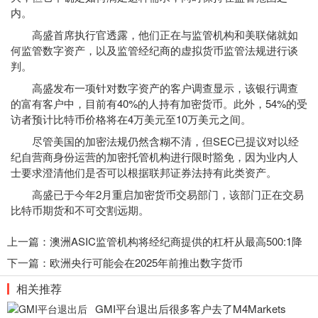
内。
高盛首席执行官透露，他们正在与监管机构和美联储就如
何监管数字资产，以及监管
经纪商
的虚拟货币监管法规进行谈
判。
高盛发布一项针对数字资产的客户调查显示，该银行调查
的富有客户中，目前有40%的人持有加密货币。此外，54%的受
访者预计比特币价格将在4万美元至10万美元之间。
尽管美国的加密法规仍然含糊不清，但SEC已提议对以经
纪自营商身份运营的加密托管机构进行限时豁免，因为业内人
士要求澄清他们是否可以根据联邦证券法持有此类资产。
高盛已于今年2月重启加密货币交易部门，该部门正在交易
比特币期货和不可交割远期。
上一篇：
澳洲ASIC监管机构将经纪商提供的杠杆从最高500:1降
低到30:1
下一篇：
欧洲央行可能会在2025年前推出数字货币
相关推荐
GMI平台退出后很多客户去了M4Markets