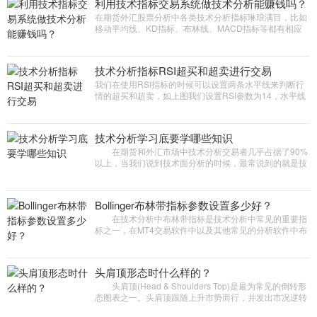
利用技术指标交易系统做技术分析能赚钱吗？
在期货外汇股票分析中各类技术分析指标琳琅满目，比如
移动平均线、KD指标、布林线、MACD指标等都有相应
的使用技巧，研究这些指标发现似乎任何指标都有一定的
参考价值，寻找指标的优点和缺点组合在一起加以过滤似
乎有一定的科学道理，那么指标交易系统究竟能否实现稳
技术分析指标RSI超买和超卖进行交易
定盈利呢?
我们在使用RSI指标的时候可以设置两条水平线来判断行
情的超买和超卖，如上图我们设置RSI参数为14，水平线
我们设置25和75，那么当RSI大于75我们可以认定为指标
超买，这个时候我们可以短线多空。当RSI指标小于25我
们判断为超卖，这个时候我们可以做多
技术分析学习底要学哪些知识
在期货和外汇市场中技术分析交易者几乎占据了90%
以上，当我们说到技术面分析的时候，最常说到的就是技
术指标，但是在技术面分析里，不仅仅只有技术指标这一
种参考方法，那么技术
Bollinger布林带指标参数设置多少好？
在技术分析中布林带指标是技术分析中常见的重要指
标之一，在MT4交易软件中以及其他常见的分析软件中布
林线的默认参数基本上都是20，那么如果不想使用这个参
数还有更合理的
头肩顶形态时什么样的？
头肩顶(Head & Shoulders Top)是最为常见的倒转形
态图表之一。头肩顶跟随上升市势而行，并发出市况逆转
的讯号。顾名思义，图形以左肩、头、右肩及颈线组成。