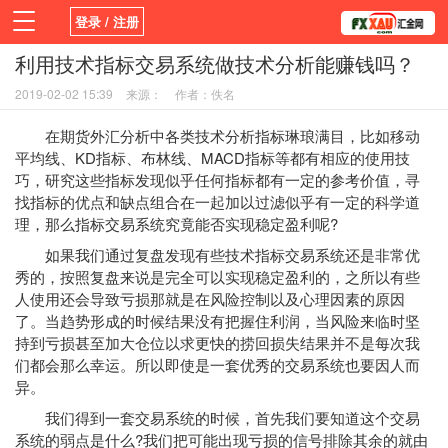
登录 / 注册
利用技术指标交易系统做技术分析能赚钱吗？
首页
活动
新闻
学院
平台
2019-02-02 15:39
来源：
作者：佚名
在期货外汇分析中各类技术分析指标琳琅满目，比如移动
平均线、KD指标、布林线、MACD指标等都有相应的使用技
巧，研究这些指标发现似乎任何指标都有一定的参考价值，寻
找指标的优点和缺点组合在一起加以过滤似乎有一定的科学道
理，那么指标
交易系统
究竟能否实现稳定盈利呢?
如果我们通过复盘发现有些
技术指标
交易系统还是非常优
秀的，按照复盘来说是完全可以实现稳定盈利的，之所以有些
人使用还会导致亏损那就是在风险控制以及心理因素的原因
了。当趋势形成的时候结果没有把握住利润，当风险来临时坚
持到亏损甚至加大仓位以求更快的捞回损失结果并不是每次我
们都会那么幸运。所以即使是一套优秀的交易系统也要因人而
异。
我们得到一套交易系统的时候，首先我们要知道这个交易
系统的弱点是什么?我们把可能出现亏损的信号排除其余的就由