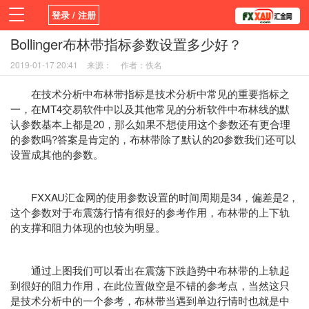
登录 / 注册
Bollinger布林带指标参数设置多少好？
首页
活动
新闻
学院
平台
2019-01-17 20:41
来源：
作者：佚名
在技术分析中布林带指标是技术分析中常见的重要指标之
一，在MT4交易软件中以及其他常见的分析软件中布林线的默
认参数基本上都是20，那么如果不想使用这个参数还有更合理
的参数吗?答案是肯定的，布林带除了默认的20参数我们还可以
设置成其他的参数。
FXXAU汇金网的使用参数设置的时间周期是34，偏差是2，
这个参数对于布震荡行情有很好的参考作用，布林带的上下轨
的支撑和阻力体现的也较为明显。
通过上图我们可以看出在震荡下跌趋势中布林带的上轨起
到很好的阻力作用，在此位置做空是不错的参考点，当然这只
是技术分析中的一个参考，布林带当遇到单边行情时也就是中