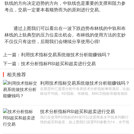
轨线的方向决定趋势的方向，中轨线也是重要的支撑和阻力参
考点，交易一定要本着顺势而为的原则进行交易。
通过上图我们可以看出在一波下跌趋势布林线的中轨和布
林线的上轨典型的压力位卖出机会。布林线的使用方法的玄妙
不仅仅只有这些，后期我们会继续分享使用心得!
上一篇：
利用技术指标交易系统做技术分析能赚钱吗？
下一篇：
技术分析指标RSI超买和超卖进行交易
相关推荐
利用技术指标交易系统做技术分析能赚钱吗？
在期货外汇股票分析中各类技术分析指标琳琅满目，比如
移动平均线、KD指标、布林线、MACD指标等都有相应
的使用技巧，研究这些指标发现似乎任何指标都有一定的
参考价值，寻找指标的优点和缺点组合在一起加以过滤似
乎有一定的科学道理，那么指标交易系统究竟能否实现稳
技术分析指标RSI超买和超卖进行交易
定盈利呢?
我们在使用RSI指标的时候可以设置两条水平线来判断行
情的超买和超卖，如上图我们设置RSI参数为14，水平线
我们设置25和75，那么当RSI大于75我们可以认定为指标
超买，这个时候我们可以短线多空。当RSI指标小于25我