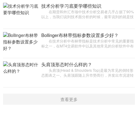
们判断为超卖，这个时候我们可以做多
技术分析学习底要学哪些知识
在期货和外汇市场中技术分析交易者几乎占据了90%
以上，当我们说到技术面分析的时候，最常说到的就是技
术指标，但是在技术面分析里，不仅仅只有技术指标这一
种参考方法，那么技术
Bollinger布林带指标参数设置多少好？
在技术分析中布林带指标是技术分析中常见的重要指
标之一，在MT4交易软件中以及其他常见的分析软件中布
林线的默认参数基本上都是20，那么如果不想使用这个参
数还有更合理的
头肩顶形态时什么样的？
头肩顶(Head & Shoulders Top)是最为常见的倒转形
态图表之一。头肩顶跟随上升市势而行，并发出市况逆转
的讯号。顾名思义，图形以左肩、头、右肩及颈线组成。
当三个连续的价
查看更多