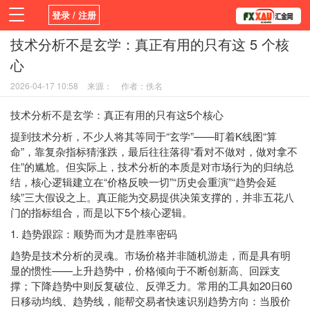
登录 / 注册
技术分析不是玄学：真正有用的只有这 5 个核
首页
活动
新闻
学院
平台
心
2026-04-17 10:58
来源：
作者：佚名
技术分析不是玄学：真正有用的只有这5个核心
提到技术分析，不少人将其等同于“玄学”——盯着K线图“算
命”，靠复杂指标猜涨跌，最后往往落得“看对不做对，做对拿不
住”的尴尬。但实际上，技术分析的本质是对市场行为的归纳总
结，核心逻辑建立在“价格反映一切”“历史会重演”“趋势会延
续”三大假设之上。真正能为交易提供决策支撑的，并非五花八
门的指标组合，而是以下5个核心逻辑。
1. 趋势跟踪：顺势而为才是胜率密码
趋势是技术分析的灵魂。市场价格并非随机游走，而是具有明
显的惯性——上升趋势中，价格倾向于不断创新高、回踩支
撑；下降趋势中则反复破位、反弹乏力。常用的工具如20日60
日移动均线、趋势线，能帮交易者快速识别趋势方向：当股价