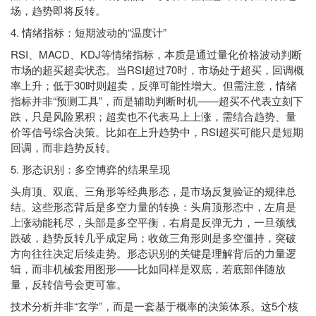
场，趋势即将反转。
4. 情绪指标：短期波动的“温度计”
RSI、MACD、KDJ等情绪指标，本质是通过量化价格波动判断
市场的超买超卖状态。当RSI超过70时，市场处于超买，回调概
率上升；低于30时则超卖，反弹可能性增大。但需注意，情绪
指标并非“预测工具”，而是辅助判断时机——超买不代表立刻下
跌，只是风险累积；超卖也不代表马上上涨，需结合趋势、量
价等信号综合决策。比如在上升趋势中，RSI超买可能只是短期
回调，而非趋势反转。
5. 形态识别：多空博弈的结果呈现
头肩顶、双底、三角形等经典形态，是市场反复验证的规律总
结。这些形态背后是多空力量的转换：头肩顶形态中，左肩是
上涨动能耗尽，头部是多空平衡，右肩是反弹无力，一旦颈线
跌破，趋势反转几乎成定局；收敛三角形则是多空僵持，突破
方向往往决定后续走势。形态识别的关键是理解背后的力量逻
辑，而非机械套用图形——比如同样是双底，若底部伴随放
量，反转信号会更可靠。
技术分析并非“玄学”，而是一套基于概率的决策体系。这5个核