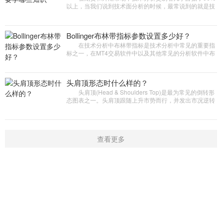
以上，当我们说到技术面分析的时候，最常说到的就是技
术指标，但是在技术面分析里，不仅仅只有技术指标这一
种参考方法，那么技术
Bollinger布林带指标参数设置多少好？
在技术分析中布林带指标是技术分析中常见的重要指
标之一，在MT4交易软件中以及其他常见的分析软件中布
林线的默认参数基本上都是20，那么如果不想使用这个参
数还有更合理的
头肩顶形态时什么样的？
头肩顶(Head & Shoulders Top)是最为常见的倒转形
态图表之一。头肩顶跟随上升市势而行，并发出市况逆转
的讯号。顾名思义，图形以左肩、头、右肩及颈线组成。
当三个连续的价
查看更多