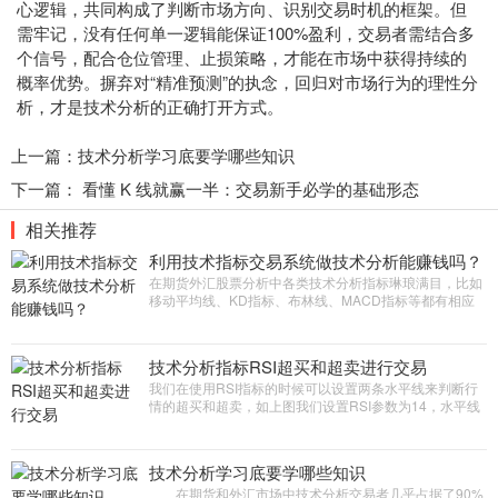
心逻辑，共同构成了判断市场方向、识别交易时机的框架。但
需牢记，没有任何单一逻辑能保证100%盈利，交易者需结合多
个信号，配合仓位管理、止损策略，才能在市场中获得持续的
概率优势。摒弃对“精准预测”的执念，回归对市场行为的理性分
析，才是技术分析的正确打开方式。
上一篇：
技术分析学习底要学哪些知识
下一篇：
看懂 K 线就赢一半：交易新手必学的基础形态
相关推荐
利用技术指标交易系统做技术分析能赚钱吗？
在期货外汇股票分析中各类技术分析指标琳琅满目，比如
移动平均线、KD指标、布林线、MACD指标等都有相应
的使用技巧，研究这些指标发现似乎任何指标都有一定的
参考价值，寻找指标的优点和缺点组合在一起加以过滤似
乎有一定的科学道理，那么指标交易系统究竟能否实现稳
技术分析指标RSI超买和超卖进行交易
定盈利呢?
我们在使用RSI指标的时候可以设置两条水平线来判断行
情的超买和超卖，如上图我们设置RSI参数为14，水平线
我们设置25和75，那么当RSI大于75我们可以认定为指标
超买，这个时候我们可以短线多空。当RSI指标小于25我
们判断为超卖，这个时候我们可以做多
技术分析学习底要学哪些知识
在期货和外汇市场中技术分析交易者几乎占据了90%