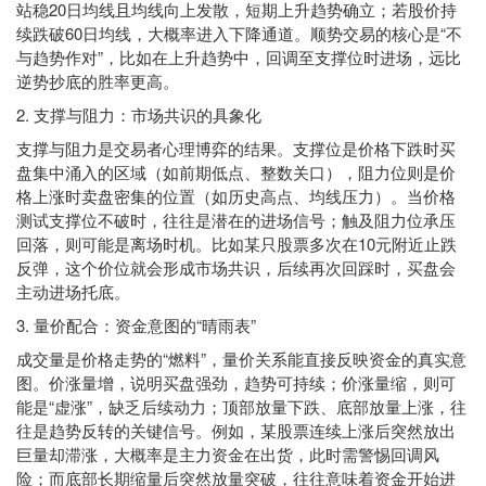
站稳20日均线且均线向上发散，短期上升趋势确立；若股价持
续跌破60日均线，大概率进入下降通道。顺势交易的核心是“不
与趋势作对”，比如在上升趋势中，回调至支撑位时进场，远比
逆势抄底的胜率更高。
2. 支撑与阻力：市场共识的具象化
支撑与阻力是交易者心理博弈的结果。支撑位是价格下跌时买
盘集中涌入的区域（如前期低点、整数关口），阻力位则是价
格上涨时卖盘密集的位置（如历史高点、均线压力）。当价格
测试支撑位不破时，往往是潜在的进场信号；触及阻力位承压
回落，则可能是离场时机。比如某只股票多次在10元附近止跌
反弹，这个价位就会形成市场共识，后续再次回踩时，买盘会
主动进场托底。
3. 量价配合：资金意图的“晴雨表”
成交量是价格走势的“燃料”，量价关系能直接反映资金的真实意
图。价涨量增，说明买盘强劲，趋势可持续；价涨量缩，则可
能是“虚涨”，缺乏后续动力；顶部放量下跌、底部放量上涨，往
往是趋势反转的关键信号。例如，某股票连续上涨后突然放出
巨量却滞涨，大概率是主力资金在出货，此时需警惕回调风
险；而底部长期缩量后突然放量突破，往往意味着资金开始进